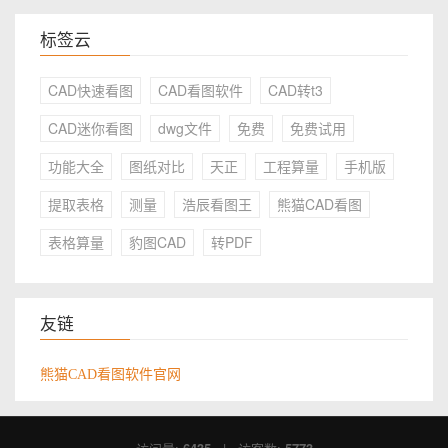
标签云
CAD快速看图
CAD看图软件
CAD转t3
CAD迷你看图
dwg文件
免费
免费试用
功能大全
图纸对比
天正
工程算量
手机版
提取表格
测量
浩辰看图王
熊猫CAD看图
表格算量
豹图CAD
转PDF
友链
熊猫CAD看图软件官网