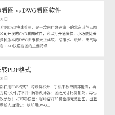
速看图 vs DWG看图软件
月01日
图介绍CAD快速看图，是一款由广联达旗下的北京鸿鹄云图
公司开发的CAD看图软件，它以打开速度快、小巧便捷著
多种版本的DWG图纸和天正建筑、给排水、暖通、电气等
.CAD快速看图的主要特点...
纸转PDF格式
月01日
都在用PDF格式？ 跨设备秒开：手机平板电脑都能看，再
方说”文件打不开” 防篡改神器：图纸尺寸比例锁死，再也
改参数！ 打印零误差：咖啡店打印机也能完美出图，出差
新人血泪史：以前用DWG...