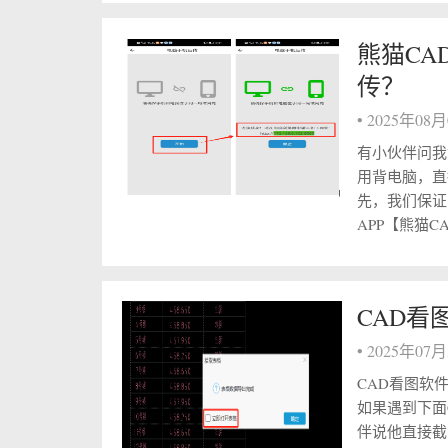
熊猫CA
传？
•
2025年08
有小伙伴问我
用背电脑，直
先，我们保证
APP【熊猫C
CAD看
•
2025年07
CAD看图软
如果遇到下面
伴说他直接截