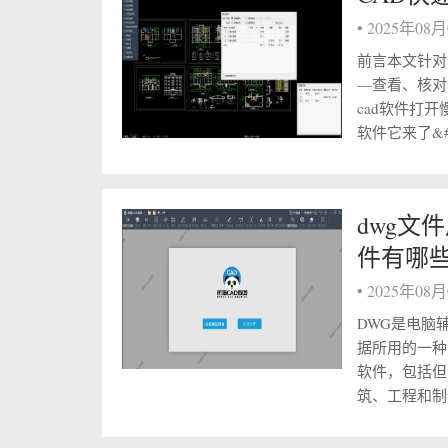
•
2025年08
前言本文针对
—查看、核对
cad软件打
软件它来了&#x3
dwg文
件有哪
•
2025年08
DWG是电脑辅
据所用的一种
软件，包括但
筑、工程和制造